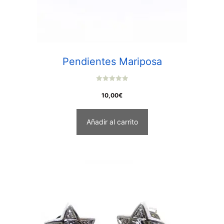
Pendientes Mariposa
0
o
10,00
€
u
t
o
f
Añadir al carrito
5