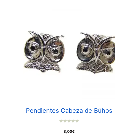
Pendientes Cabeza de Búhos
0
o
8,00
€
u
t