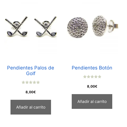
Pendientes Palos de
Pendientes Botón
Golf
0
o
8,00
€
0
u
o
8,00
€
t
u
o
t
f
Añadir al carrito
o
5
f
Añadir al carrito
5