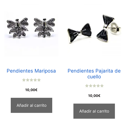
Pendientes Mariposa
Pendientes Pajarita de
cuello
0
o
10,00
€
0
u
o
10,00
€
t
u
o
t
f
Añadir al carrito
o
5
f
Añadir al carrito
5