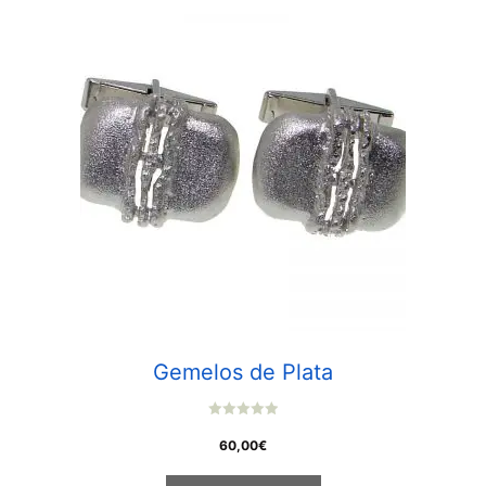
Gemelos de Plata
0
o
60,00
€
u
t
o