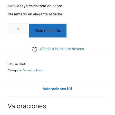
Detalle raya esmaltada en negro
Presentado en elegante estuche
Gemelos
Añadir al carrito
de
Plata
Añadir a la lista de deseos
Barra
cantidad
SKU:
G728AG
Categoría:
Gemelos Plata
Valoraciones (0)
Valoraciones