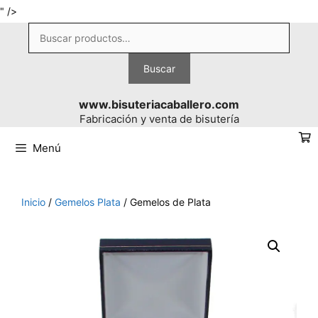
Saltar
" />
al
Buscar
contenido
por:
Buscar
www.bisuteriacaballero.com
Fabricación y venta de bisutería
Menú
Inicio
/
Gemelos Plata
/ Gemelos de Plata