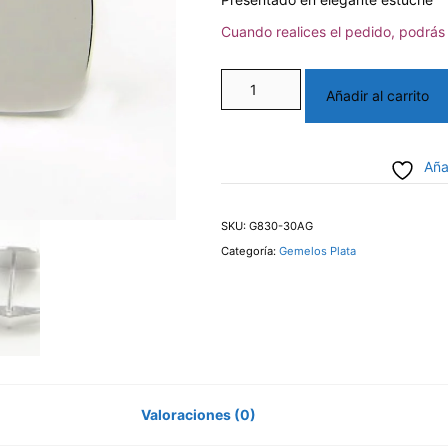
Cuando realices el pedido, podrás 
Gemelos
Añadir al carrito
de
Plata
Aña
cantidad
SKU:
G830-30AG
Categoría:
Gemelos Plata
Valoraciones (0)