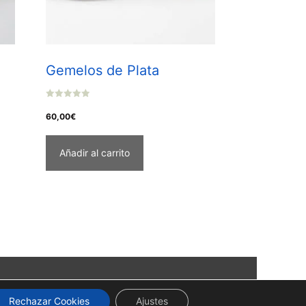
Gemelos de Plata
0
o
60,00
€
u
t
o
f
Añadir al carrito
5
Rechazar Cookies
Ajustes