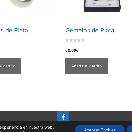
s de Plata
Gemelos de Plata
0
o
60,00
€
u
t
o
f
l carrito
Añadir al carrito
5
 experiencia en nuestra web.
Aceptar Cookies