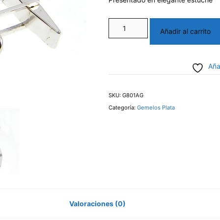
Gemelos
Añadir al carrito
de
Plata
Aña
cantidad
SKU:
G801AG
Categoría:
Gemelos Plata
Valoraciones (0)