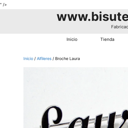
Saltar
" />
www.bisute
al
contenido
Fabricac
Inicio
Tienda
Inicio
/
Alfileres
/ Broche Laura