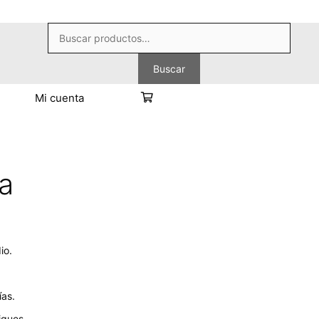
Buscar
por:
Buscar
Mi cuenta
a
io.
as.
iques.