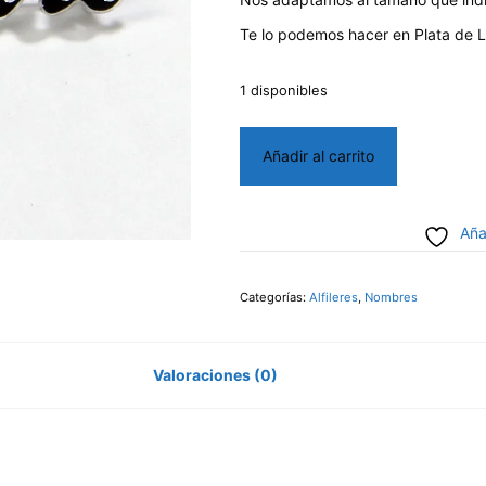
Te lo podemos hacer en Plata de L
1 disponibles
Broche
Añadir al carrito
Amparo
cantidad
Aña
Categorías:
Alfileres
,
Nombres
Valoraciones (0)