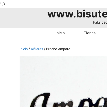
Saltar
" />
www.bisute
al
contenido
Fabricac
Inicio
Tienda
Inicio
/
Alfileres
/ Broche Amparo