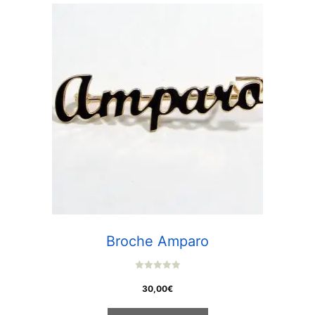
Broche Amparo
0
o
30,00
€
u
t
o