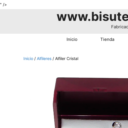
Saltar
" />
www.bisute
al
contenido
Fabricac
Inicio
Tienda
Inicio
/
Alfileres
/ Alfiler Cristal