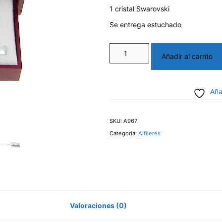
1 cristal Swarovski
18,00€.
15,00€.
Se entrega estuchado
Alfiler
Añadir al carrito
Cristal
cantidad
Aña
SKU:
A967
Categoría:
Alfileres
Valoraciones (0)