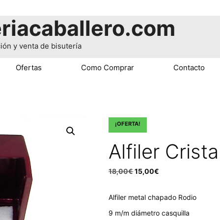
riacaballero.com
ión y venta de bisutería
Ofertas
Como Comprar
Contacto
¡OFERTA!
Alfiler Crista
El
El
18,00
€
15,00
€
precio
precio
Alfiler metal chapado Rodio
original
actual
9 m/m diámetro casquilla
era:
es: