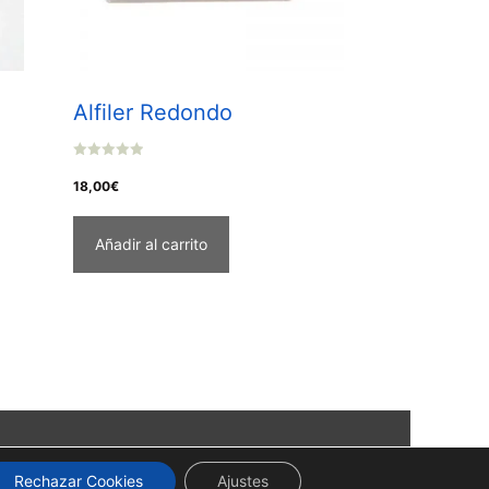
Alfiler Redondo
0
o
18,00
€
u
t
o
f
Añadir al carrito
5
Rechazar Cookies
Ajustes