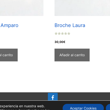
 Amparo
Broche Laura
0
o
30,00
€
u
t
o
f
l carrito
Añadir al carrito
5
 experiencia en nuestra web.
Aceptar Cookies