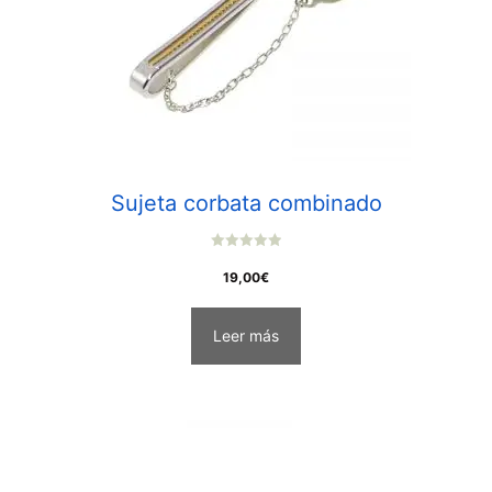
Sujeta corbata combinado
0
o
19,00
€
u
t
o
f
Leer más
5