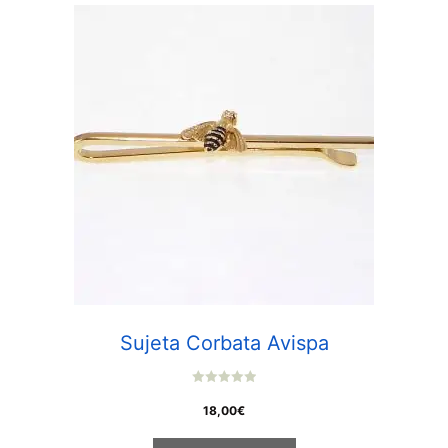
Sujeta Corbata Avispa
0
o
18,00
€
u
t
o