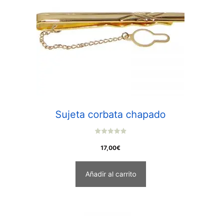
Sujeta corbata chapado
0
o
17,00
€
u
t
o
f
Añadir al carrito
5