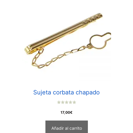
Sujeta corbata chapado
0
o
17,00
€
u
t
o
f
Añadir al carrito
5