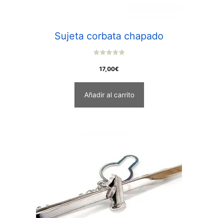
Sujeta corbata chapado
0
o
17,00
€
u
t
o
f
Añadir al carrito
5