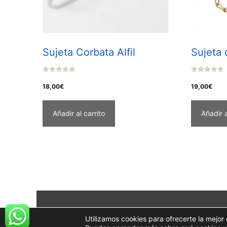
Sujeta Corbata Alfil
Sujeta
0
0
o
o
18,00
€
19,00
€
u
u
t
t
o
o
f
f
Añadir al carrito
Añadir a
5
5
Utilizamos cookies para ofrecerte la mejor