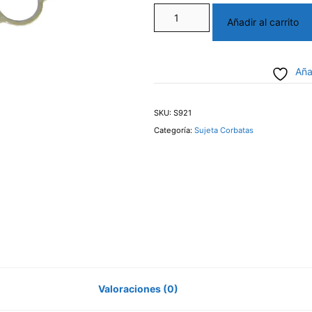
Sujeta
Añadir al carrito
corbata
rodio
Aña
cantidad
SKU:
S921
Categoría:
Sujeta Corbatas
Valoraciones (0)