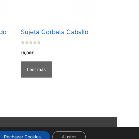
do
Sujeta Corbata Caballo
0
o
18,00
€
u
t
o
f
Leer más
5
Rechazar Cookies
Ajustes