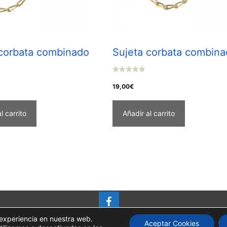
 corbata combinado
Sujeta corbata combina
0
o
19,00
€
u
t
o
f
l carrito
Añadir al carrito
5
 experiencia en nuestra web.
Aceptar Cookies