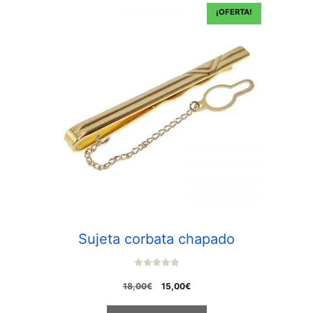
¡OFERTA!
Sujeta corbata chapado
0
o
El
El
18,00
€
15,00
€
u
t
precio
precio
o