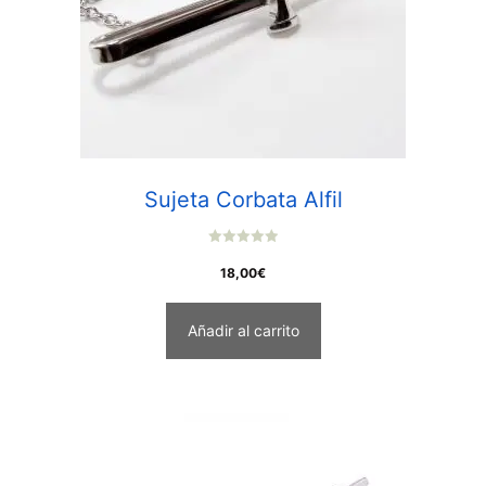
Sujeta Corbata Alfil
0
o
18,00
€
u
t
o
f
Añadir al carrito
5