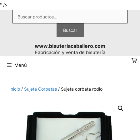
Saltar
" />
al
Buscar
contenido
por:
Buscar
www.bisuteriacaballero.com
Fabricación y venta de bisutería
Menú
Inicio
/
Sujeta Corbatas
/ Sujeta corbata rodio