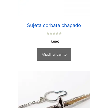
Sujeta corbata chapado
0
o
17,00
€
u
t
o
f
Añadir al carrito
5