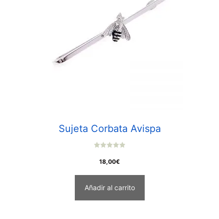
Sujeta Corbata Avispa
0
o
18,00
€
u
t
o
f
Añadir al carrito
5