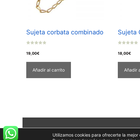
Sujeta corbata combinado
Sujeta 
0
0
o
o
19,00
€
18,00
€
u
u
t
t
o
o
f
f
Añadir al carrito
Añadir a
5
5
Utilizamos cookies para ofrecerte la mejor