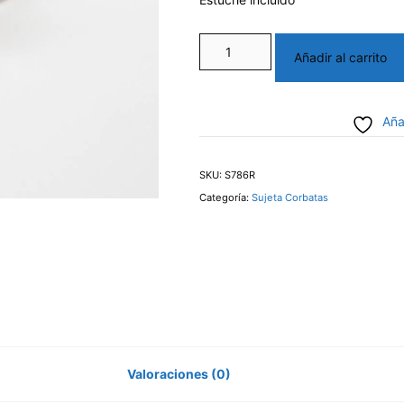
Sujeta
Añadir al carrito
corbata
Reina
Aña
rodio
cantidad
SKU:
S786R
Categoría:
Sujeta Corbatas
Valoraciones (0)