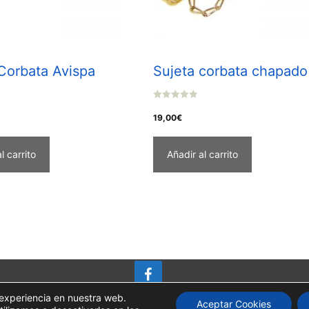
Corbata Avispa
Sujeta corbata chapado
0
o
19,00
€
u
t
o
f
l carrito
Añadir al carrito
5
 experiencia en nuestra web.
Aceptar Cookies