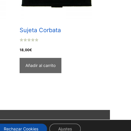
Sujeta Corbata
0
o
18,00
€
u
t
o
f
Añadir al carrito
5
Rechazar Cookies
Ajustes