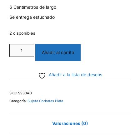
6 Centímetros de largo
Se entrega estuchado
2 disponibles
Sujeta
Añadir al carrito
corbata
de
Añadir a la lista de deseos
plata
cantidad
SKU:
S930AG
Categoría:
Sujeta Corbatas Plata
Valoraciones (0)