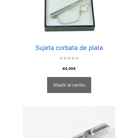
Sujeta corbata de plata
0
o
44,00
€
u
t
o
f
Añadir al carrito
5