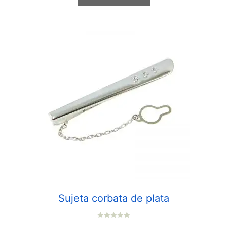
Sujeta corbata de plata
0