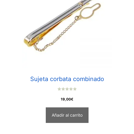
Sujeta corbata combinado
0
o
19,00
€
u
t
o
f
Añadir al carrito
5