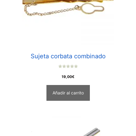
Sujeta corbata combinado
0
o
19,00
€
u
t
o
f
Añadir al carrito
5