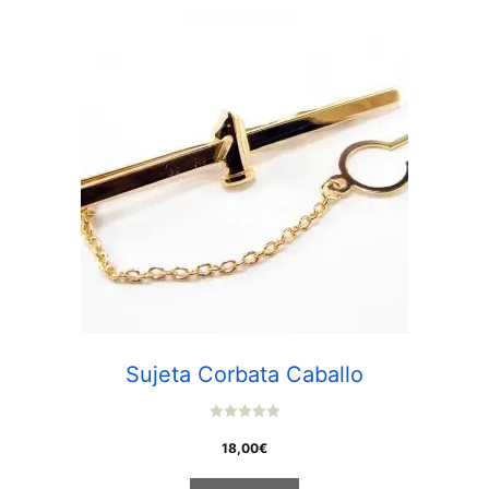
Sujeta Corbata Caballo
0
o
18,00
€
u
t
o