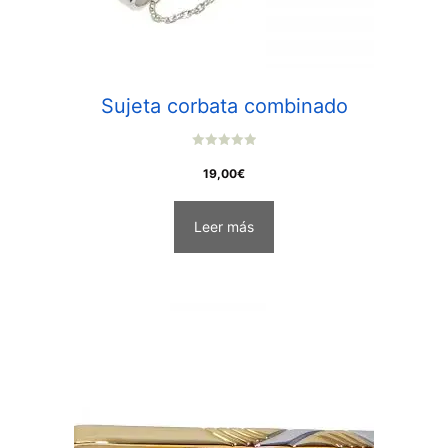
Sujeta corbata combinado
0
o
19,00
€
u
t
o
f
Leer más
5