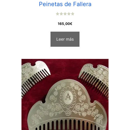
Peinetas de Fallera
0
o
165,00
€
u
t
o
f
Leer más
5