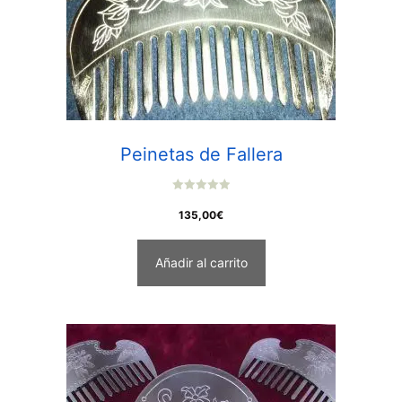
Peinetas de Fallera
0
o
135,00
€
u
t
o
f
Añadir al carrito
5