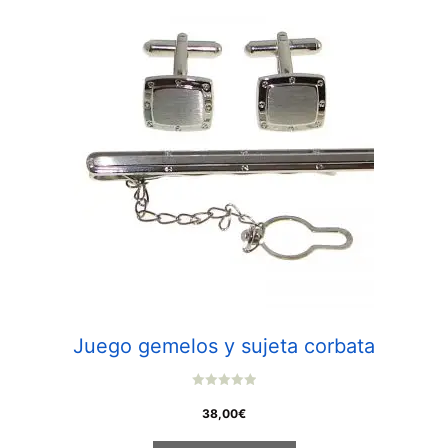
Juego gemelos y sujeta corbata
0
o
38,00
€
u
t
o