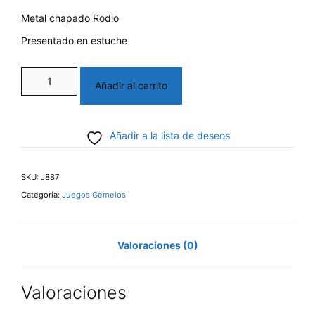
Metal chapado Rodio
Presentado en estuche
Juego
Añadir al carrito
gemelos
y
Añadir a la lista de deseos
sujeta
corbata
SKU:
J887
cantidad
Categoría:
Juegos Gemelos
Valoraciones (0)
Valoraciones