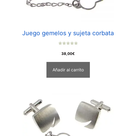
Juego gemelos y sujeta corbata
0
o
38,00
€
u
t
o
f
Añadir al carrito
5