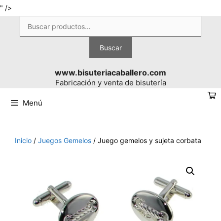
Saltar
" />
al
Buscar
contenido
por:
Buscar
www.bisuteriacaballero.com
Fabricación y venta de bisutería
Menú
Inicio
/
Juegos Gemelos
/ Juego gemelos y sujeta corbata