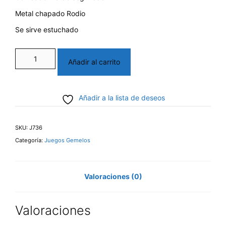
Metal chapado Rodio
Se sirve estuchado
Juego
Añadir al carrito
gemelos
y
Añadir a la lista de deseos
sujeta
corbata
SKU:
J736
cantidad
Categoría:
Juegos Gemelos
Valoraciones (0)
Valoraciones