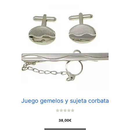
Juego gemelos y sujeta corbata
0
o
38,00
€
u
t
o