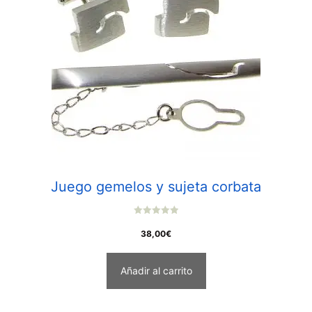
Juego gemelos y sujeta corbata
0
o
38,00
€
u
t
o
f
Añadir al carrito
5