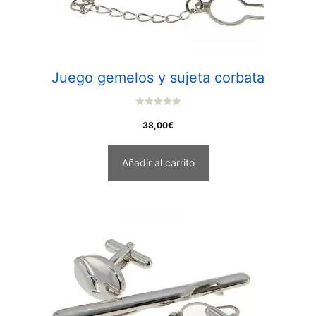
Juego gemelos y sujeta corbata
0
o
38,00
€
u
t
o
f
Añadir al carrito
5