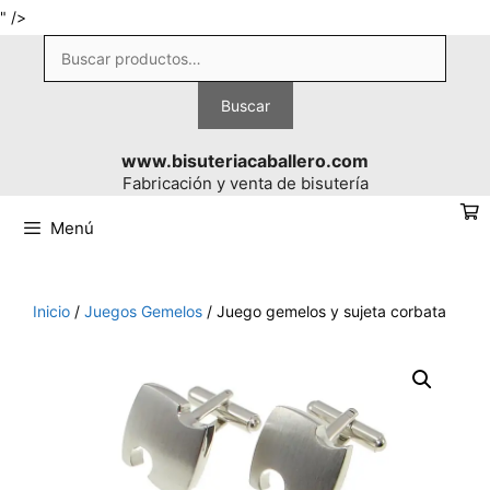
Saltar
" />
al
Buscar
contenido
por:
Buscar
www.bisuteriacaballero.com
Fabricación y venta de bisutería
Menú
Inicio
/
Juegos Gemelos
/ Juego gemelos y sujeta corbata