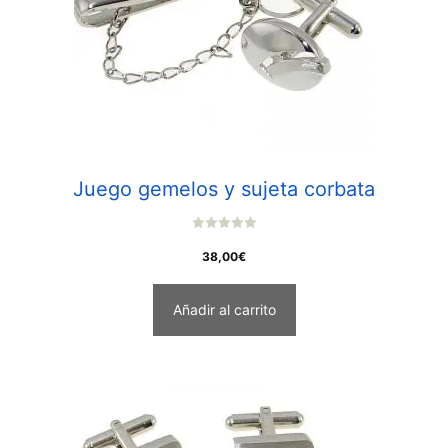
Juego gemelos y sujeta corbata
0
o
38,00
€
u
t
o
f
Añadir al carrito
5