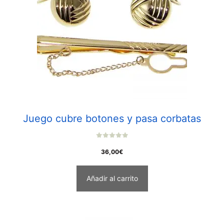
Juego cubre botones y pasa corbatas
0
o
36,00
€
u
t
o
f
Añadir al carrito
5