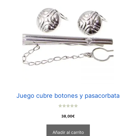
Juego cubre botones y pasacorbata
0
o
38,00
€
u
t
o
f
Añadir al carrito
5