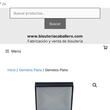
Saltar
" />
al
Buscar
contenido
por:
Buscar
www.bisuteriacaballero.com
Fabricación y venta de bisutería
Menú
Inicio
/
Gemelos Plata
/ Gemelos Plata