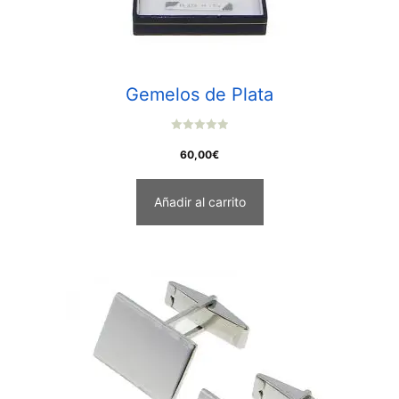
Gemelos de Plata
0
o
60,00
€
u
t
o
f
Añadir al carrito
5