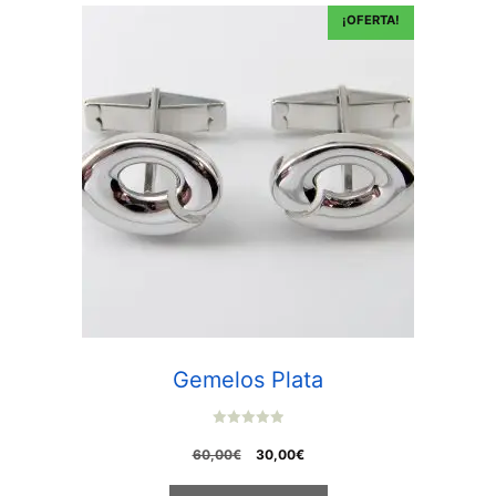
¡OFERTA!
Gemelos Plata
0
o
El
El
60,00
€
30,00
€
u
t
precio
precio
o