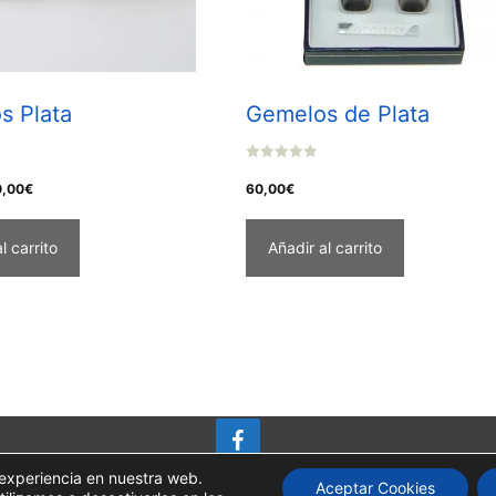
s Plata
Gemelos de Plata
0
o
El
0,00
€
60,00
€
u
t
ecio
precio
o
f
l carrito
Añadir al carrito
iginal
actual
5
a:
es:
,00€.
30,00€.
 experiencia en nuestra web.
Aceptar Cookies