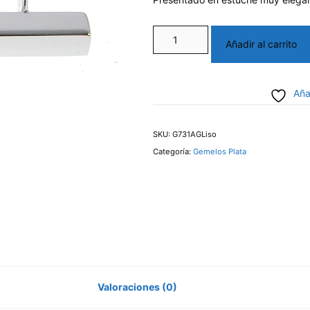
Gemelos
Añadir al carrito
de
Plata
Aña
Barra
cantidad
SKU:
G731AGLiso
Categoría:
Gemelos Plata
Valoraciones (0)