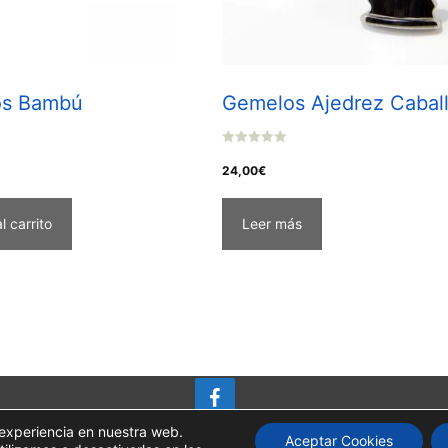
s Bambú
Gemelos Ajedrez Cabal
0
o
24,00
€
u
t
o
f
l carrito
Leer más
5
 experiencia en nuestra web.
Aceptar Cookies