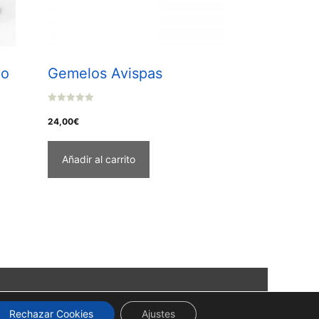
lo
Gemelos Avispas
0
o
24,00
€
u
t
o
f
Añadir al carrito
5
Rechazar Cookies
Ajustes