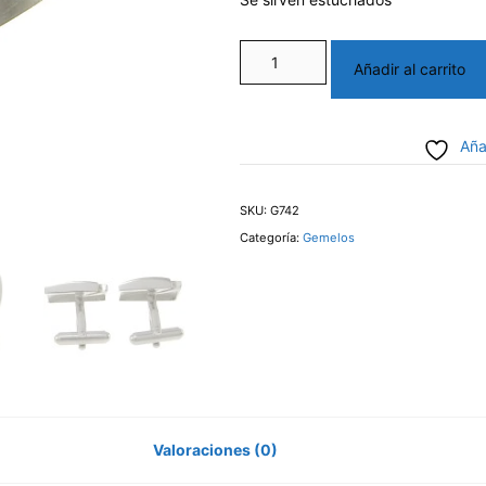
Gemelos
Añadir al carrito
con
Cristal
Aña
cantidad
SKU:
G742
Categoría:
Gemelos
Valoraciones (0)