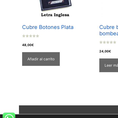
Cubre Botones Plata
Cubre 
bombe
0
o
48,00
€
u
0
t
o
24,00
€
o
u
f
t
Añadir al carrito
5
o
f
Leer m
5