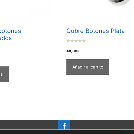
botones
Cubre Botones Plata
ados
0
o
48,00
€
u
t
o
f
Añadir al carrito
5
ás