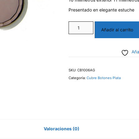
Presentado en elegante estuche
Cubre
Añadir al carrito
Botones
Plata
Aña
cantidad
SKU:
CB1006AG
Categoría:
Cubre Botones Plata
Valoraciones (0)