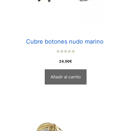
Cubre botones nudo marino
0
o
24,00
€
u
t
o
f
Añadir al carrito
5