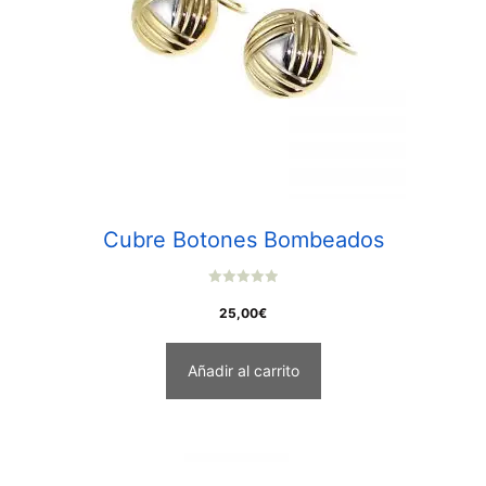
Cubre Botones Bombeados
0
o
25,00
€
u
t
o
f
Añadir al carrito
5