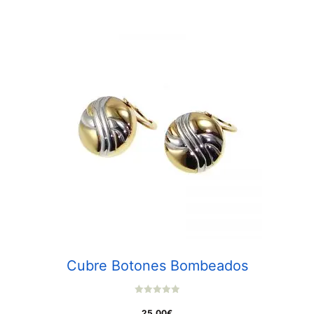
Cubre Botones Bombeados
0
o
25,00
€