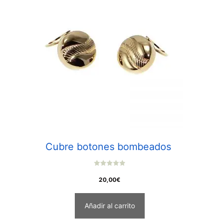
Cubre botones bombeados
0
o
20,00
€
u
t
o
f
Añadir al carrito
5