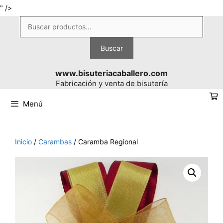
Saltar
" />
al
Buscar
contenido
por:
Buscar
www.bisuteriacaballero.com
Fabricación y venta de bisutería
Menú
Inicio
/
Carambas
/ Caramba Regional