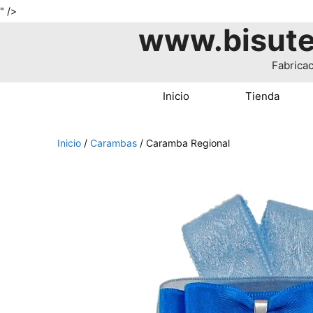
Saltar
" />
www.bisute
al
contenido
Fabricac
Inicio
Tienda
Inicio
/
Carambas
/ Caramba Regional