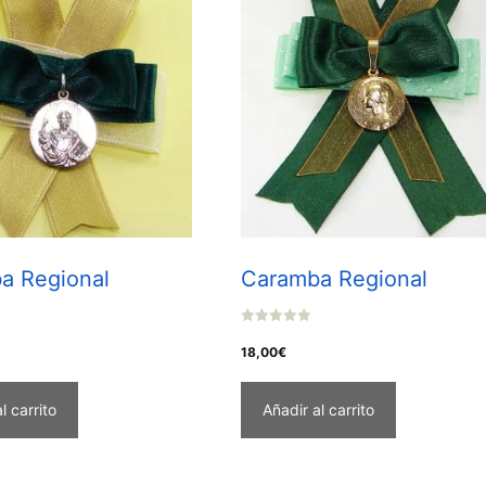
a Regional
Caramba Regional
0
o
18,00
€
u
t
o
f
l carrito
Añadir al carrito
5