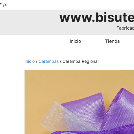
Saltar
" />
www.bisute
al
contenido
Fabricac
Inicio
Tienda
Inicio
/
Carambas
/ Caramba Regional