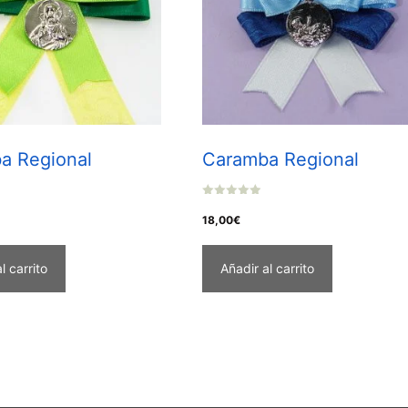
a Regional
Caramba Regional
0
o
18,00
€
u
t
o
f
l carrito
Añadir al carrito
5