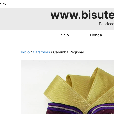
Saltar
" />
www.bisute
al
contenido
Fabricac
Inicio
Tienda
Inicio
/
Carambas
/ Caramba Regional