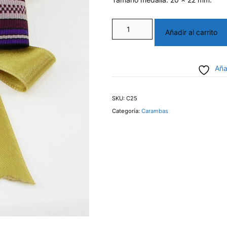
Caramba
Añadir al carrito
Regional
cantidad
Aña
SKU:
C25
Categoría:
Carambas