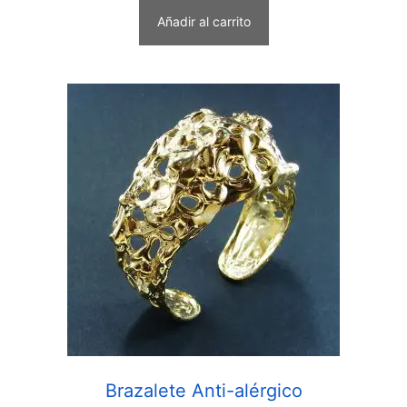
o
f
Añadir al carrito
5
Brazalete Anti-alérgico