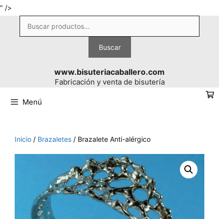
Saltar
" />
al
Buscar
contenido
por:
Buscar
www.bisuteriacaballero.com
Fabricación y venta de bisutería
Menú
Inicio
/
Brazaletes
/ Brazalete Anti-alérgico